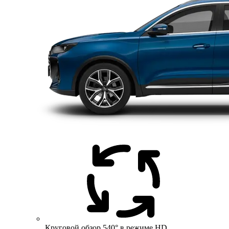
Круговой обзор 540° в режиме HD