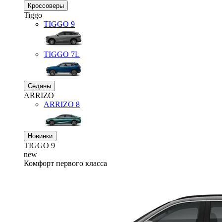
Кроссоверы
Tiggo
TIGGO
9
TIGGO
7L
Седаны
ARRIZO
ARRIZO 8
Новинки
TIGGO
9
new
Комфорт первого класса