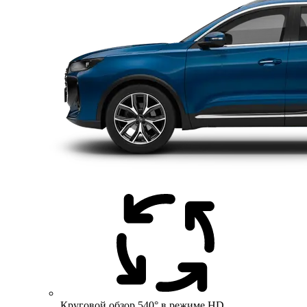
Круговой обзор 540° в режиме HD