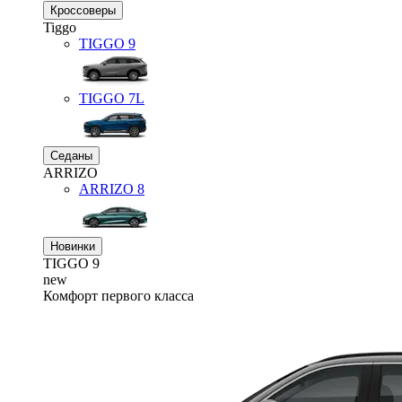
Кроссоверы
Tiggo
TIGGO
9
TIGGO
7L
Седаны
ARRIZO
ARRIZO 8
Новинки
TIGGO
9
new
Комфорт первого класса